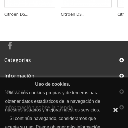
Citroën DS...
Citroën DS...
Citro
Categorías
Información
Uso de cookies.
Mi cuenta
Utilizamos cookies propias y de terceros para
obtener datos estadísticos de la navegación de
Información sobre la tienda
nuestros usuarios y mejorar nuestros servicios.
Si continúa navegando, consideramos que
acepta su uso. Puede obtener más información