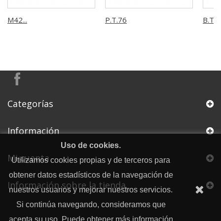
M42...
P.T.76
B.T.R
Categorías
Información
Uso de cookies.
Mi cuenta
Utilizamos cookies propias y de terceros para
obtener datos estadísticos de la navegación de
Información sobre la tienda
nuestros usuarios y mejorar nuestros servicios.
Si continúa navegando, consideramos que
acepta su uso. Puede obtener más información