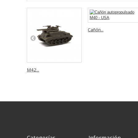
Cañón...
M42...
Categorías
Información