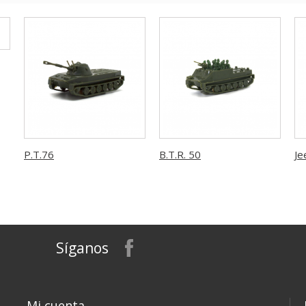
P.T.76
B.T.R. 50
Je
Síganos
Mi cuenta