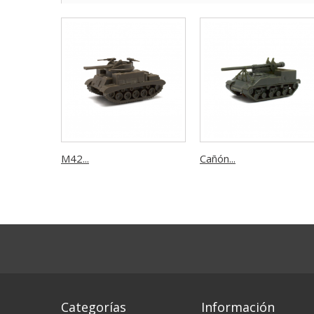
M42...
Cañón...
Categorías
Información