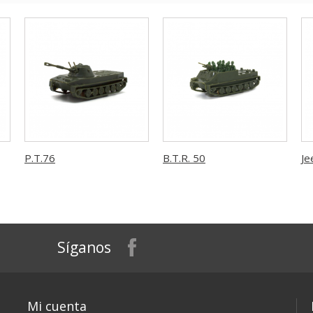
P.T.76
B.T.R. 50
Je
Síganos
Mi cuenta