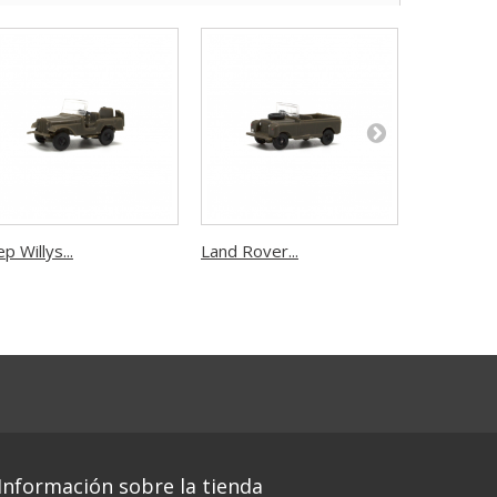
ep Willys...
Land Rover...
Camión GM
Información sobre la tienda