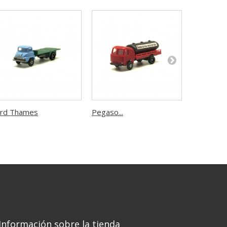
rd Thames
Pegaso...
Pegaso...
Información sobre la tienda